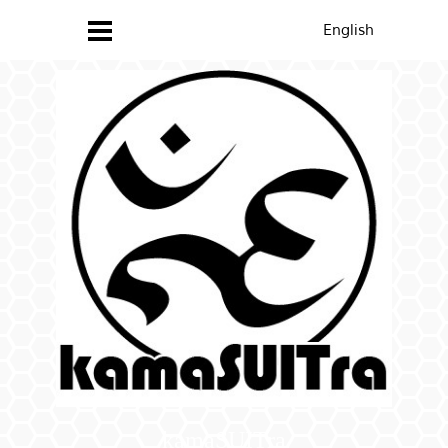
English
kamaSUITra