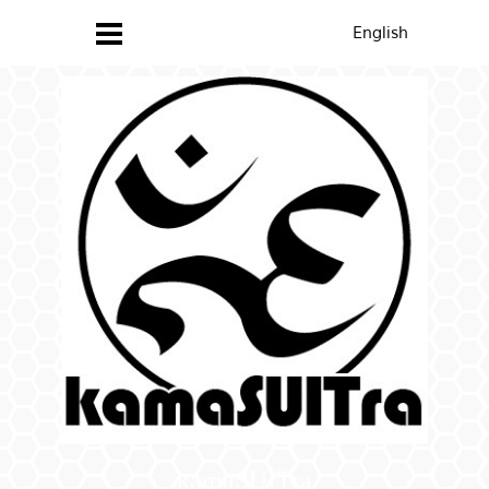
English
kamaSUITra