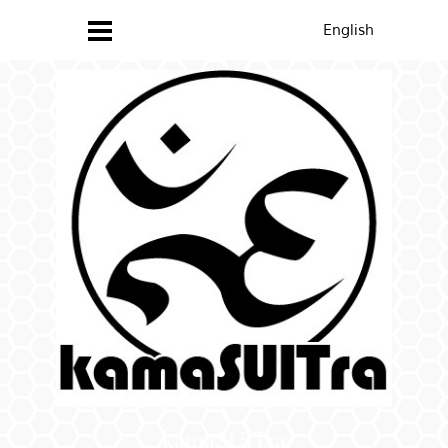
English
kamaSUITra