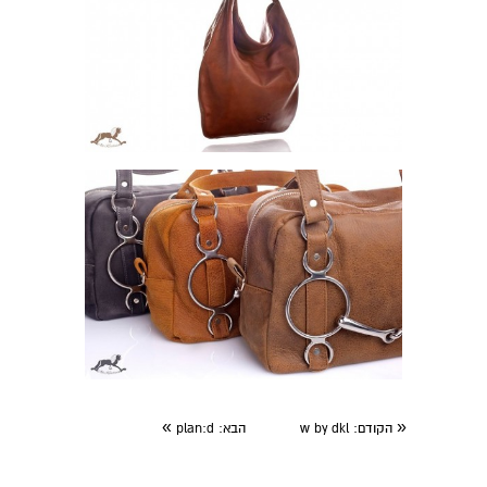
»
«
הקודם
: w by dkl
הבא
: plan:d