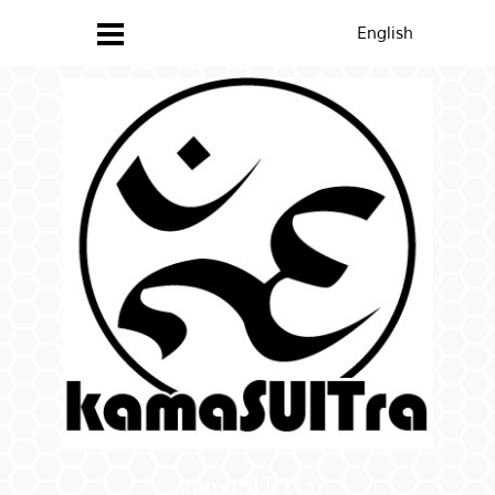
English
kamaSUITra