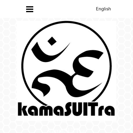
English
kamaSUITra