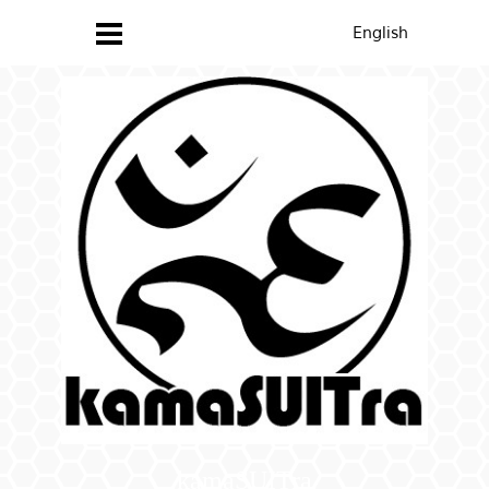
English
kamaSUITra