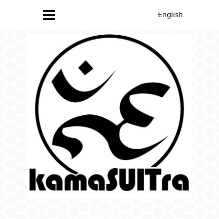
English
kamaSUITra